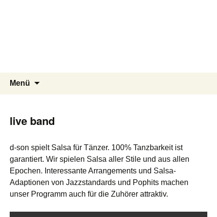
Live Salsa!
You dance? You play? We
practice together.
Zum
Suchen
Menü
Inhalt
nach:
springen
live band
d-son spielt Salsa für Tänzer. 100% Tanzbarkeit ist
garantiert. Wir spielen Salsa aller Stile und aus allen
Epochen. Interessante Arrangements und Salsa-
Adaptionen von Jazzstandards und Pophits machen
unser Programm auch für die Zuhörer attraktiv.