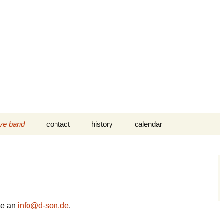
 Salsa!
ce? You play? We practice together.
ive band
contact
history
calendar
ast gigs
impressum
2019 Bernaards
Maastricht
ooking
Datenschutzerklärung
2017 Franz Aachen
epertoire
2016 La Mulata
Maastricht
te an
info@d-son.de
.