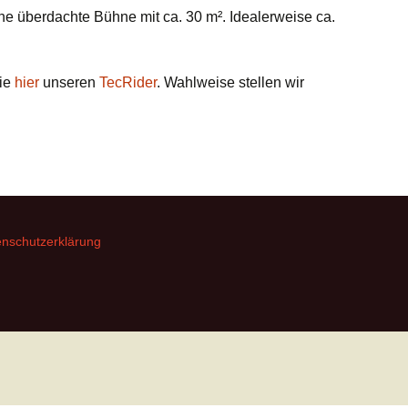
2015 La Mulata
ine überdachte Bühne mit ca. 30 m². Idealerweise ca.
Maastricht
2014 Tanz in den Mai
sie
hier
unseren
TecRider
. Wahlweise stellen wir
2013 Tanz in den Mai
2012 Aachen
September Special
nschutzerklärung