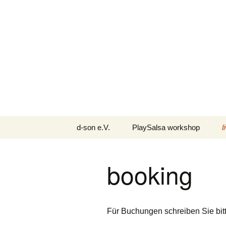
Live
You dan
Zum
d-son e.V.
PlaySalsa workshop
l
Inhalt
springen
downloads
p
booking
intern
b
r
Für Buchungen schreiben Sie bit