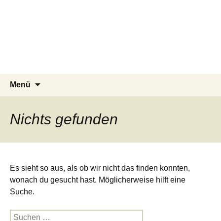
Live Salsa!
You dance? You play? We
practice together.
Zum
Suchen
Menü
Inhalt
nach:
springen
Nichts gefunden
Es sieht so aus, als ob wir nicht das finden konnten,
wonach du gesucht hast. Möglicherweise hilft eine
Suche.
Suchen